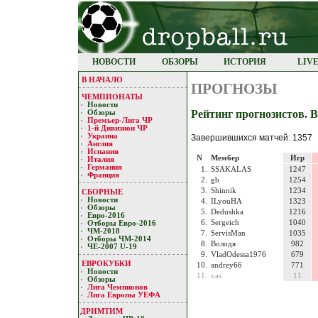
НОВОСТИ
ОБЗОРЫ
ИСТОРИЯ
LIV
В НАЧАЛО
ПРОГНОЗЫ
ЧЕМПИОНАТЫ
Новости
Рейтинг прогнозистов. В
Обзоры
Премьер-Лигa ЧР
1-й Дивизион ЧР
Украина
Завершившихся матчей: 1357
Англия
Испания
N
Мембер
Игр
Италия
Германия
1.
SSAKALAS
1247
Франция
2.
gb
1254
3.
Shinnik
1234
СБОРНЫЕ
Новости
4.
ILyouHA
1323
Обзоры
5.
Dedushka
1216
Евро-2016
6.
Sergeich
1040
Отборы Евро-2016
ЧМ-2018
7.
ServisMan
1035
Отборы ЧМ-2014
8.
Володя
982
ЧЕ-2007 U-19
9.
VladOdessa1976
679
ЕВРОКУБКИ
10.
andrey66
771
Новости
11.
vas
11
Обзоры
Лигa Чемпиoнoв
Лига Европы УЕФA
ДРИМТИМ