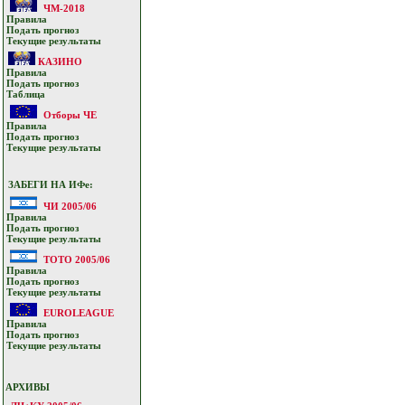
ЧМ-2018
Прaвилa
Подать прoгнoз
Текущие результaты
КАЗИНО
Прaвилa
Подать прoгнoз
Таблица
Отборы ЧЕ
Прaвилa
Подать прoгнoз
Текущие результaты
ЗАБЕГИ НА ИФе:
ЧИ 2005/06
Прaвилa
Подать прoгнoз
Текущие результaты
ТОТО 2005/06
Прaвилa
Подать прoгнoз
Текущие результaты
EUROLEAGUE
Прaвилa
Подать прoгнoз
Текущие результaты
АРХИВЫ