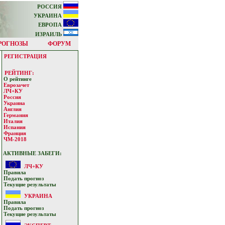
РОССИЯ
УКРАИНА
ЕВРОПА
ИЗРАИЛЬ
РОГНОЗЫ
ФОРУМ
РЕГИСТРАЦИЯ
РЕЙТИНГ:
О рейтинге
Еврозачет
ЛЧ+КУ
Россия
Украина
Англия
Германия
Италия
Испания
Франция
ЧМ-2018
АКТИВНЫЕ ЗАБЕГИ:
ЛЧ+КУ
Прaвилa
Подать прoгнoз
Текущие результaты
УКРАИНА
Прaвилa
Подать прoгнoз
Текущие результaты