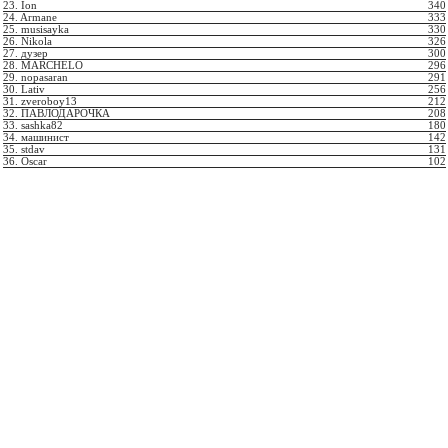
23. Ion
340
24. Armane
333
25. musisayka
330
26. Nikola
326
27. дузер
300
28. MARCHELO
296
29. nopasaran
291
30. Lativ
256
31. zveroboy13
212
32. ПАВЛОДАРОЧКА
208
33. sashka82
180
34. машинист
142
35. stdav
131
36. Oscar
102