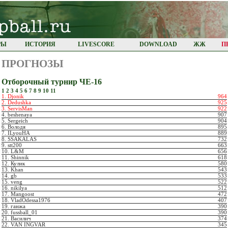
РЫ
ИСТОРИЯ
LIVESCORE
DOWNLOAD
ЖЖ
П
ПРОГНОЗЫ
Отборочный турнир ЧЕ-16
1
2
3
4
5
6
7
8
9
10
11
1. Djonik
964
2. Dedushka
925
3. ServisMan
922
4. beshenaya
907
5. Sergeich
904
6. Володя
895
7. ILyouHA
889
8. SSAKALAS
732
9. stt200
663
10. L&M
656
11. Shinnik
618
12. Кулик
580
13. Khan
543
14. gb
533
15. veng
522
16. nikilya
512
17. Mangoost
472
18. VladOdessa1976
407
19. ганжа
390
20. fussball_01
390
21. Василич
374
22. VAN INGVAR
345