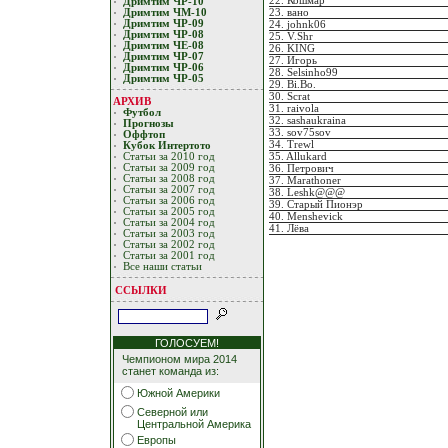
22. Кошмар
Дримтим ЧР-10
23. вано
Дримтим ЧМ-10
Дримтим ЧР-09
24. johnk06
Дримтим ЧР-08
25. V.Shr
Дримтим ЧЕ-08
26. KING
Дримтим ЧР-07
27. Игорь
Дримтим ЧР-06
28. Selsinho99
Дримтим ЧР-05
29. Bi.Bo.
30. Scrat
АРХИВ
31. raivola
Футбол
32. sashaukraina
Прогнозы
33. sov75sov
Оффтоп
34. Trewl
Кубoк Интертoтo
35. Allukard
Статьи за 2010 год
Статьи за 2009 год
36. Петрович
Статьи за 2008 год
37. Marathoner
Статьи за 2007 год
38. Leshk@@@
Статьи за 2006 год
39. Старый Пионэр
Статьи за 2005 год
40. Menshevick
Статьи за 2004 год
41. Лёва
Статьи за 2003 год
Статьи за 2002 год
Статьи за 2001 год
Все наши статьи
ССЫЛКИ
ГОЛОСУЕМ!
Чемпионом мира 2014
станет команда из:
Южной Америки
Северной или
Центральной Америка
Европы