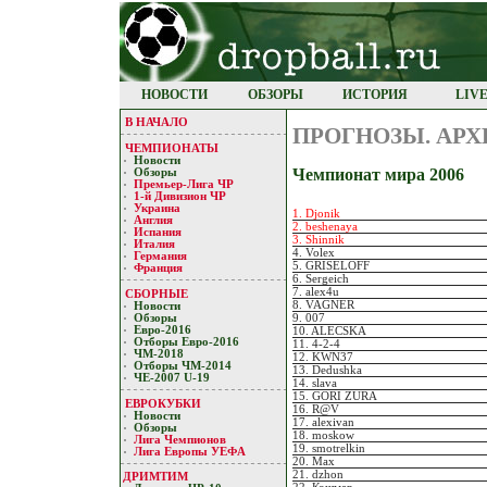
НОВОСТИ
ОБЗОРЫ
ИСТОРИЯ
LIV
В НАЧАЛО
ПРОГНОЗЫ. AРХ
ЧЕМПИОНАТЫ
Новости
Чемпионат мира 2006
Обзоры
Премьер-Лигa ЧР
1-й Дивизион ЧР
Украина
1. Djonik
Англия
2. beshenaya
Испания
3. Shinnik
Италия
4. Volex
Германия
5. GRISELOFF
Франция
6. Sergeich
7. alex4u
СБОРНЫЕ
8. VAGNER
Новости
9. 007
Обзоры
Евро-2016
10. ALECSKA
Отборы Евро-2016
11. 4-2-4
ЧМ-2018
12. KWN37
Отборы ЧМ-2014
13. Dedushka
ЧЕ-2007 U-19
14. slava
15. GORI ZURA
ЕВРОКУБКИ
16. R@V
Новости
17. alexivan
Обзоры
18. moskow
Лигa Чемпиoнoв
19. smotrelkin
Лига Европы УЕФA
20. Max
21. dzhon
ДРИМТИМ