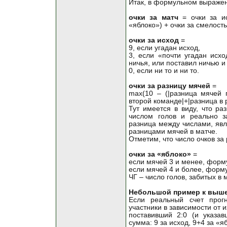
Итак, в формульном выражени
очки за матч
= очки за ис
«яблоко») + очки за смелость
очки за исход
=
9, если угадан исход,
3, если «почти угадан исхо
ничья, или поставил ничью и 
0, если ни то и ни то.
очки за разницу мячей
=
max(10 – (|разница мячей 
второй команде|+|разница в р
Тут имеется в виду, что р
числом голов и реально з
разница между числами, я
разницами мячей в матче.
Отметим, что число очков за
очки за «яблоко»
=
если мячей 3 и менее, форму
если мячей 4 и более, формула
ЧГ – число голов, забитых в м
Небольшой пример к выш
Если реальный счет прогн
участники в зависимости от 
поставивший 2:0 (и указав
сумма: 9 за исход, 9+4 за «яб