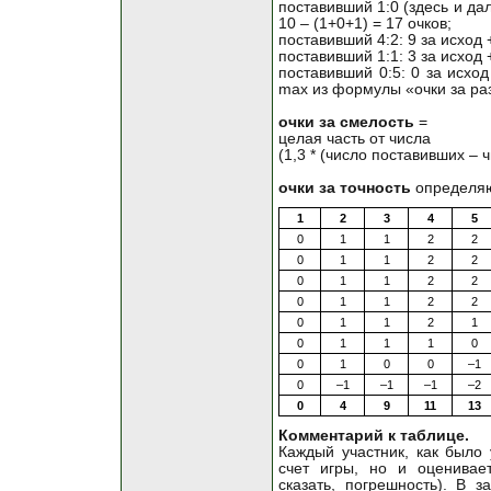
поставивший 1:0 (здесь и дал
10 – (1+0+1) = 17 очков;
поставивший 4:2: 9 за исход +
поставивший 1:1: 3 за исход +
поставивший 0:5: 0 за исход
max из формулы «очки за раз
очки за смелость
=
целая часть от числа
(1,3 * (число поставивших – 
очки за точность
определяю
1
2
3
4
5
0
1
1
2
2
0
1
1
2
2
0
1
1
2
2
0
1
1
2
2
0
1
1
2
1
0
1
1
1
0
0
1
0
0
–1
0
–1
–1
–1
–2
0
4
9
11
13
Комментарий к таблице.
Каждый участник, как было 
счет игры, но и оценивае
сказать, погрешность). В з