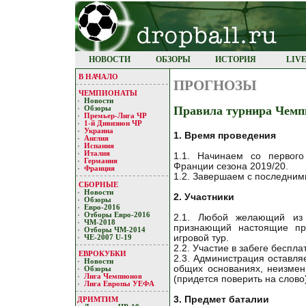
НОВОСТИ
ОБЗОРЫ
ИСТОРИЯ
LIV
В НАЧАЛО
ПРОГНОЗЫ
ЧЕМПИОНАТЫ
Новости
Правила турнира Чемп
Обзоры
Премьер-Лигa ЧР
1-й Дивизион ЧР
Украина
1. Время проведения
Англия
Испания
Италия
1.1. Начинаем со первого
Германия
Франции сезона 2019/20.
Франция
1.2. Завершаем с последним
СБОРНЫЕ
Новости
2. Участники
Обзоры
Евро-2016
Отборы Евро-2016
2.1. Любой желающий из 
ЧМ-2018
признающий настоящие пр
Отборы ЧМ-2014
игровой тур.
ЧЕ-2007 U-19
2.2. Участие в забеге беспла
ЕВРОКУБКИ
2.3. Администрация оставляе
Новости
общих основаниях, неизме
Обзоры
Лигa Чемпиoнoв
(придется поверить на слово
Лига Европы УЕФA
3. Предмет баталии
ДРИМТИМ