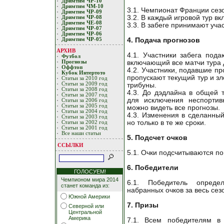
Дримтим ЧР-10
Дримтим ЧМ-10
3.1. Чемпионат Франции сезо
Дримтим ЧР-09
3.2. В каждый игровой тур в
Дримтим ЧР-08
Дримтим ЧЕ-08
3.3. В забеге принимают уча
Дримтим ЧР-07
Дримтим ЧР-06
4. Подача прогнозов
Дримтим ЧР-05
АРХИВ
4.1. Участники забега пода
Футбол
включающий все матчи тура д
Прогнозы
Оффтоп
4.2. Участники, подавшие пр
Кубoк Интертoтo
пропускают текущий тур и з
Статьи за 2010 год
Статьи за 2009 год
трибуны.
Статьи за 2008 год
4.3. До дэдлайна в общей 
Статьи за 2007 год
для исключения неспортив
Статьи за 2006 год
Статьи за 2005 год
можно видеть все прогнозы.
Статьи за 2004 год
4.3. Изменения в сделанный
Статьи за 2003 год
но только в те же сроки.
Статьи за 2002 год
Статьи за 2001 год
Все наши статьи
5. Подсчет очков
ССЫЛКИ
5.1. Очки подсчитываются п
6. Победители
ГОЛОСУЕМ!
Чемпионом мира 2014
6.1. Победитель опреде
станет команда из:
набранных очков за весь сез
Южной Америки
7. Призы
Северной или
Центральной
Америка
7.1. Всем победителям в 