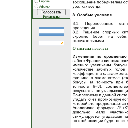
Европы
восхищение победителем ост
ура, как всегда.
Африки
8. Особые условия
Результаты
8.1. Перенесенные мат
проведения.
8.2. Решение спорных си
скромно берет на себя
окончательными.
О система подсчета
Изменения по сравнению 
забеге Франция система рас
именно: увеличены бонусы
количестве забитых голов
коэффициент в слагаемом за
единица в знаменателе (ст
бонусы за точность при б
точности 6–8), соответст
результаты, не укладывающи
По-прежнему в данной систе
угадать счет прогнозируемог
которой это предполагается 
Аналогично формуле ЛЧ+КУ
довольно мало участни
стимулируется угадавшая ча
по этой позиции будет неско