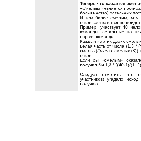
Теперь что касается смело
«Смелым» является прогноз, 
большинство) остальных пост
И тем более смелым, чем 
очков соответственно пойдет
Пример: участвует 40 чело
команды, остальные на ни
первая команда.
Каждый из этих двоих смелых
целая часть от числа (1,3 * 
смелых)/(число смелых+3)) =
очков.
Если бы «смелым» оказалс
получил бы 1,3 * ((40-1)/(1+2
Следует отметить, что 
участников) угадало исход
получают.