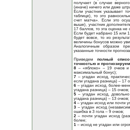
получает (в случае верног
(иначе) ничего или даже штр
Если участник указывает то
таблице), то это равносиль
счет матча». Если это осу
выше), участник дополнител
17 баллов, то эта оценка не 
Если будет набрано 15 или 1
будет вовсе, то из результ
величины бонусов можно увид
Аналогичным образом пр
указанные точности прогноза
Приведем
полный списо
точностью и прогнозируе
8
– «яблоко» – 19 очков и 
максимальный бонус);
7
– угадан исход, практичес
если угадана разница) – 17 о
6
– угадан исход, более-мене
угадана разница) – 15 очков;
5
– угадан исход, довольно
угадана разница) – 13 очков;
4
– угадан исход или почти уг
3
– угадан исход (независим
ошибка в 3 гола – 9 очков;
2
– почти угадан исход (раз
более;
1
– исход не угадан или огро