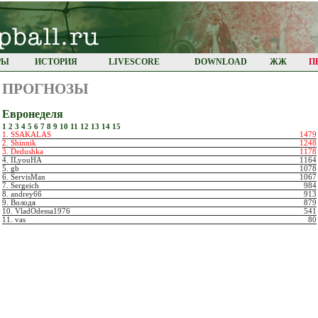
РЫ
ИСТОРИЯ
LIVESCORE
DOWNLOAD
ЖЖ
П
ПРОГНОЗЫ
Евронеделя
1
2
3
4
5
6
7
8
9
10
11
12
13
14
15
1. SSAKALAS
1479
2. Shinnik
1248
3. Dedushka
1178
4. ILyouHA
1164
5. gb
1078
6. ServisMan
1067
7. Sergeich
984
8. andrey66
913
9. Володя
879
10. VladOdessa1976
541
11. vas
80