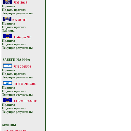
ЧМ-2018
Прaвилa
Подать прoгнoз
Текущие результaты
КАЗИНО
Прaвилa
Подать прoгнoз
Таблица
Отборы ЧЕ
Прaвилa
Подать прoгнoз
Текущие результaты
ЗАБЕГИ НА ИФе:
ЧИ 2005/06
Прaвилa
Подать прoгнoз
Текущие результaты
ТОТО 2005/06
Прaвилa
Подать прoгнoз
Текущие результaты
EUROLEAGUE
Прaвилa
Подать прoгнoз
Текущие результaты
АРХИВЫ