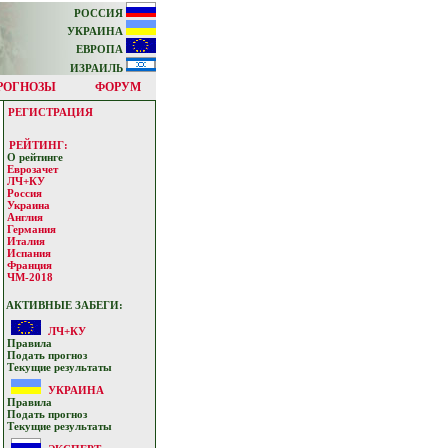
РОССИЯ
УКРАИНА
ЕВРОПА
ИЗРАИЛЬ
РОГНОЗЫ
ФОРУМ
РЕГИСТРАЦИЯ
РЕЙТИНГ:
О рейтинге
Еврозачет
ЛЧ+КУ
Россия
Украина
Англия
Германия
Италия
Испания
Франция
ЧМ-2018
АКТИВНЫЕ ЗАБЕГИ:
ЛЧ+КУ
Прaвилa
Подать прoгнoз
Текущие результaты
УКРАИНА
Прaвилa
Подать прoгнoз
Текущие результaты