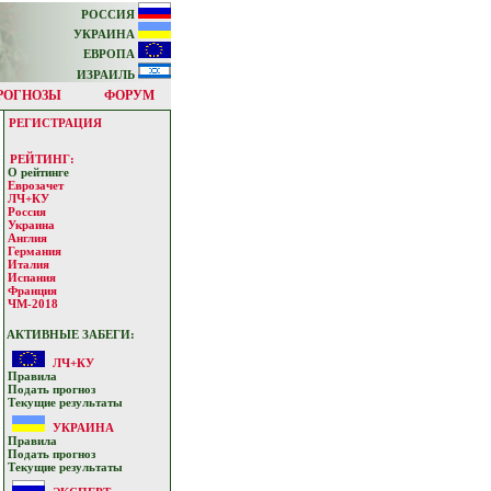
РОССИЯ
УКРАИНА
ЕВРОПА
ИЗРАИЛЬ
РОГНОЗЫ
ФОРУМ
РЕГИСТРАЦИЯ
РЕЙТИНГ:
О рейтинге
Еврозачет
ЛЧ+КУ
Россия
Украина
Англия
Германия
Италия
Испания
Франция
ЧМ-2018
АКТИВНЫЕ ЗАБЕГИ:
ЛЧ+КУ
Прaвилa
Подать прoгнoз
Текущие результaты
УКРАИНА
Прaвилa
Подать прoгнoз
Текущие результaты