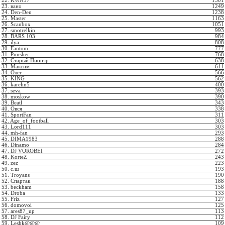
22. KWN37
1301
23. вано
1249
24. Den-Den
1238
25. Master
1163
26. Scanbox
1051
27. smotrelkin
993
28. BARS 103
984
29. ilya
808
30. Fantom
777
31. Punsher
768
32. Старый Пионэр
638
33. Максим
611
34. Олег
566
35. KING
562
36. karelin5
400
37. seva
393
38. moskow
390
39. Beatl
343
40. Овся
338
41. SportFan
311
42. Age_of_football
303
43. Lord111
303
44. mh-fan
293
45. DIMA1983
288
46. Dinamo
284
47. DJ VOROBEI
272
48. KorteZ
243
49. zez
223
50. с.ш
193
51. Troyans
190
52. Спартак
188
53. beckham
158
54. Droba
133
55. Friz
127
56. domovoi
125
57. ares87_up
113
58. DJ Fairy
112
59. Leshk@@@
109