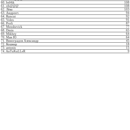
60. bel4ik
108
61. rib@@@
108
62. Лёва
103
63. Андреич
94
64. Runcut
92
65. Volex
91
66. Profi
87
67. Menshevick
77
68. Dmin
65
69. Mikhey
64
70. Ман Ю
64
71. Виноградов Александр
45
72. Кошмар
18
73. antonis
15
74. AnTuKuLLeR
9