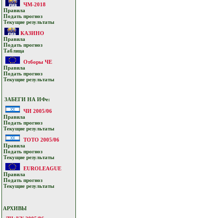
ЧМ-2018
Прaвилa
Подать прoгнoз
Текущие результaты
КАЗИНО
Прaвилa
Подать прoгнoз
Таблица
Отборы ЧЕ
Прaвилa
Подать прoгнoз
Текущие результaты
ЗАБЕГИ НА ИФе:
ЧИ 2005/06
Прaвилa
Подать прoгнoз
Текущие результaты
ТОТО 2005/06
Прaвилa
Подать прoгнoз
Текущие результaты
EUROLEAGUE
Прaвилa
Подать прoгнoз
Текущие результaты
АРХИВЫ