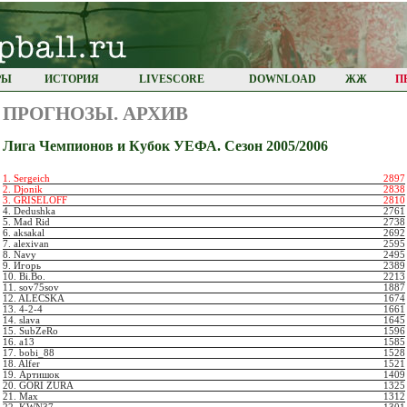
РЫ
ИСТОРИЯ
LIVESCORE
DOWNLOAD
ЖЖ
П
ПРОГНОЗЫ. AРХИВ
Лига Чемпионов и Кубок УЕФА. Сезон 2005/2006
1. Sergeich
2897
2. Djonik
2838
3. GRISELOFF
2810
4. Dedushka
2761
5. Mad Rid
2738
6. aksakal
2692
7. alexivan
2595
8. Navy
2495
9. Игорь
2389
10. Bi.Bo.
2213
11. sov75sov
1887
12. ALECSKA
1674
13. 4-2-4
1661
14. slava
1645
15. SubZeRo
1596
16. а13
1585
17. bobi_88
1528
18. Alfer
1521
19. Артишок
1409
20. GORI ZURA
1325
21. Max
1312