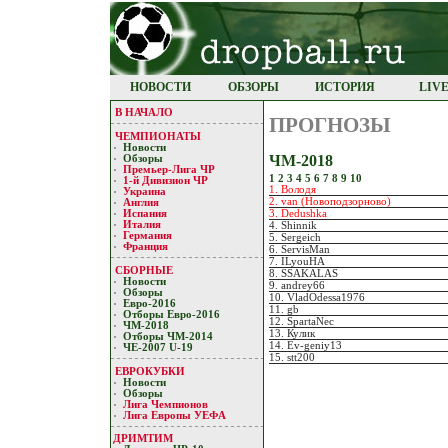
НОВОСТИ
ОБЗОРЫ
ИСТОРИЯ
LIV
В НАЧАЛО
ПРОГНОЗЫ
ЧЕМПИОНАТЫ
Новости
ЧМ-2018
Обзоры
Премьер-Лигa ЧР
1
2
3
4
5
6
7
8
9
10
1-й Дивизион ЧР
1. Володя
Украина
2. van (Новоподзорново)
Англия
3. Dedushka
Испания
Италия
4. Shinnik
Германия
5. Sergeich
Франция
6. ServisMan
7. ILyouHA
СБОРНЫЕ
8. SSAKALAS
Новости
9. andrey66
Обзоры
10. VladOdessa1976
Евро-2016
11. gb
Отборы Евро-2016
12. SpartaNec
ЧМ-2018
13. Кулик
Отборы ЧМ-2014
14. Ev-geniy13
ЧЕ-2007 U-19
15. stt200
ЕВРОКУБКИ
Новости
Обзоры
Лигa Чемпиoнoв
Лига Европы УЕФA
ДРИМТИМ