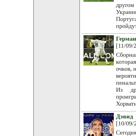
другом
Украин
Португ
пройдут
Герма
[11/09/
Сборна
которая
очков,
вероят
пеналь
Из др
проигр
Хорват
Дэвид 
[10/09/
Сегодн