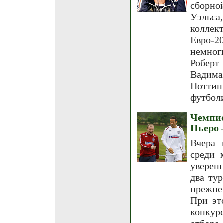
сборно
Уэльса
коллек
Евро-2
немног
Роберт
Вадима
Ноттин
футбол
Чемпио
Пьеро 
Вчера 
среди 
уверен
два ту
прежне
При эт
конкур