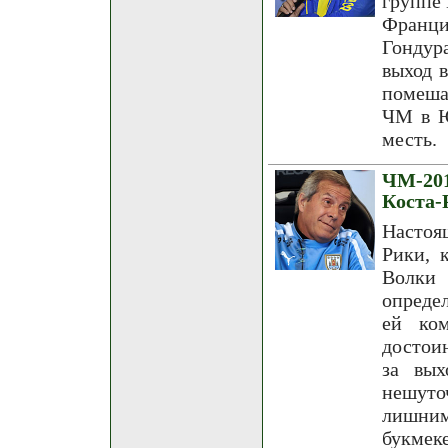
группе 
Франци
Гондур
выход 
помеша
ЧМ в Ю
месть.
ЧМ-20
Коста-
Настоящ
Рики, 
Волки 
опреде
ей ко
достои
за вых
нешуточ
лишни
букмек