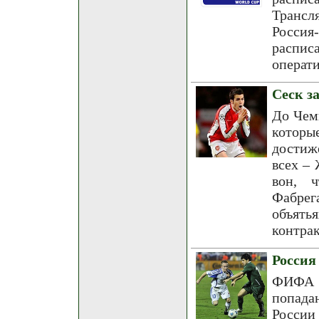
Трансл
Россия
распи
операти
Сеск з
До Чем
котор
достиж
всех –
вон, 
Фабрега
объять
контрак
Россия
ФИФА 
попада
России