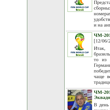
Предст
сборны
номер
удобств
и на ан
ЧМ-20
[12/06/
Итак, 
бразил
то из 
Герман
победи
чаще в
традици
ЧМ-20
Эквадо
В день