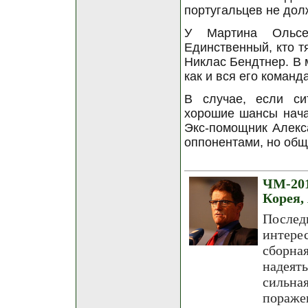
португальцев не дол
У Мартина Ольсе
Единственный, кто т
Никлас Бендтнер. В 
как и вся его команд
В случае, если си
хорошие шансы нача
Экс-помощник Алекс
оппонентами, но общ
ЧМ-20
Корея,
Послед
интере
сборна
надеять
сильна
пораже