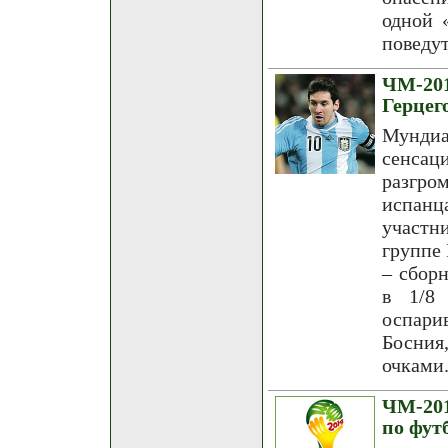
одной 
поведут
ЧМ-20
Герцег
Мунди
сенсац
разгр
испанц
участн
группе 
– сбор
в 1/8
оспари
Босния,
очками
ЧМ-201
по фут