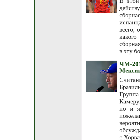
В этой
действ
сборна
испанц
всего, 
какого
сборна
в эту б
ЧМ-201
Мекси
Считан
Бразил
Группа
Камеру
но и я
пожел
вероят
обсужд
с Хорва