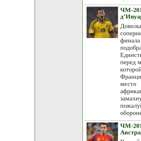
ЧМ-20
д’Ивуа
Доволь
соперн
финала
подобр
Единст
перед м
которо
Франци
место
африка
замахн
пожалу
обороне
ЧМ-201
Австра