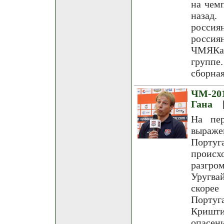
на чем
назад.
россия
россия
ЧМЯКа 
группе
сборна
ЧМ-201
Гана
На пер
выраж
Португ
происх
разгро
Уругвай
скорее
Порту
Кришти
опасен