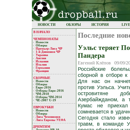
НОВОСТИ
ОБЗОРЫ
ИСТОРИЯ
LIV
В НАЧАЛО
Последние нов
ЧЕМПИОНАТЫ
Новости
Уэльс теряет П
Обзоры
Премьер-Лигa ЧР
1-й Дивизион ЧР
Пандера
Украина
Англия
Испания
Евгений Клёпов 09/09/2
Италия
Германия
Российские болел
Франция
сборной в отборе к
СБОРНЫЕ
Для нас он начне
Новости
Обзоры
против Уэльса. Учит
Евро-2016
Отборы Евро-2016
островитяне д
ЧМ-2018
Отборы ЧМ-2014
Азербайжданом, а 
ЧЕ-2007 U-19
Кумас не приехал
ЕВРОКУБКИ
Новости
сомневается в удачн
Обзоры
Сегодня стало изве
Лигa Чемпиoнoв
Лига Европы УЕФA
травм, в команде 
ДРИМТИМ
Дримтим ЧР-10