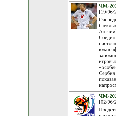
ЧМ-201
[19/06/
Очеред
блеклы
Англии
Соедин
наст
южноаф
запомн
игровы
«особе
Сербия
показан
напрос
ЧМ-201
[02/06/
Предст
распис