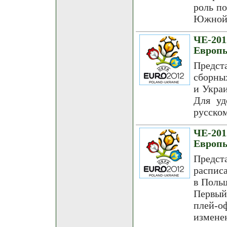
роль по
Южной 
ЧЕ-20
Европы
Предст
сборны
и Укра
Для уд
русском
ЧЕ-20
Европ
Предст
распис
в Поль
Первый
плей-
измене