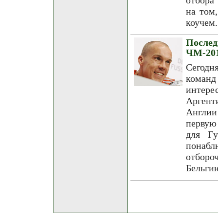
отбора
на том
коучем.
Послед
ЧМ-20
Сегодн
команд
интер
Аргент
Англии
первую
для Гу
понаб
отбор
Бельгию