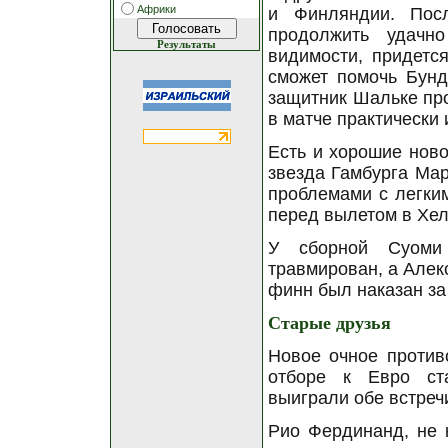
Африки
и Финляндии. Пос
продолжить удачн
Результаты
видимости, придетс
сможет помочь Бунде
защитник Шальке про
в матче практически
Есть и хорошие ново
звезда Гамбурга Мар
проблемами с легким
перед вылетом в Хел
У сборной Суоми
травмирован, а Алек
финн был наказан за
Старые друзья
Новое очное против
отборе к Евро ст
выиграли обе встреч
Рио Фердинанд, не 