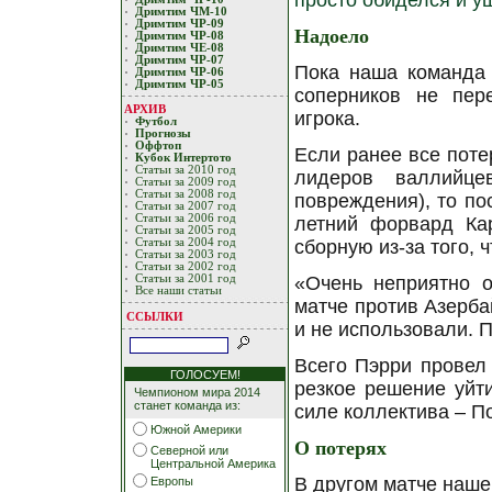
просто обиделся и у
Дримтим ЧМ-10
Дримтим ЧР-09
Надоело
Дримтим ЧР-08
Дримтим ЧЕ-08
Дримтим ЧР-07
Пока наша команда 
Дримтим ЧР-06
Дримтим ЧР-05
соперников не пер
АРХИВ
игрока.
Футбол
Прогнозы
Оффтоп
Если ранее все поте
Кубoк Интертoтo
Статьи за 2010 год
лидеров валлийце
Статьи за 2009 год
Статьи за 2008 год
повреждения), то по
Статьи за 2007 год
Статьи за 2006 год
летний форвард Ка
Статьи за 2005 год
Статьи за 2004 год
сборную из-за того, 
Статьи за 2003 год
Статьи за 2002 год
Статьи за 2001 год
«Очень неприятно о
Все наши статьи
матче против Азерба
ССЫЛКИ
и не использовали. 
Всего Пэрри провел 
ГОЛОСУЕМ!
резкое решение уйти
Чемпионом мира 2014
станет команда из:
силе коллектива – П
Южной Америки
О потерях
Северной или
Центральной Америка
В другом матче наше
Европы