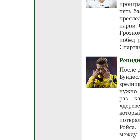
проигр
пять б
пресле
парни 
Грозно
побед 
Спарта
Рециди
После 
Бундес
зрелищ
нужно 
раз к
«дерев
которы
потеря
Ройса.
между 