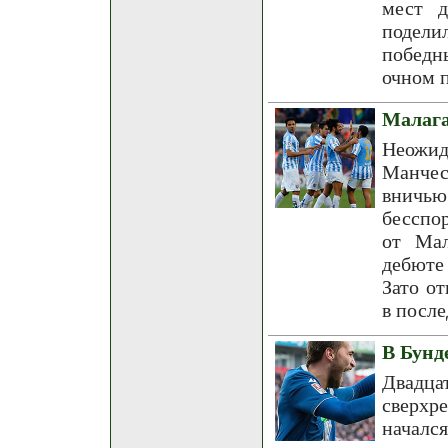
мест д
подели
победн
очном 
Малага
Неожид
Манчес
вничь
бесспо
от Мал
дебюте 
Зато о
в посл
В Бунд
Двадц
сверхр
началс