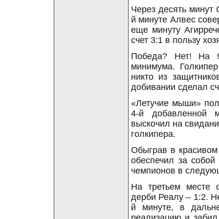
Через десять минут 
й минуте Алвес сове
еще минуту Агирреч
счет 3:1 в пользу хоз
Победа? Нет! На 
минимума. Голкипер
никто из защитнико
добивании сделал сче
«Летучие мыши» пол
4-й добавленной м
выскочил на свидани
голкипера.
Обыграв в красивом 
обеспечил за собой
чемпионов в следую
На третьем месте о
дерби Реалу – 1:2. Н
й минуте, в дальн
реализацию и забил 