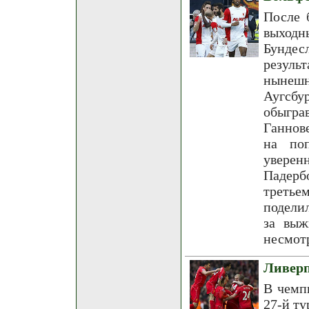
После 
выходн
Бунде
резуль
нынешн
Аугсб
обыгра
Ганнов
на по
увере
Падерб
третье
подели
за выж
несмотр
Ливерп
В чемп
27-й ту