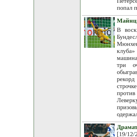
Петерс
попал п
Майнц 
В воск
Бундес
Мюнхен
клуба»
машина
три о
обыгра
рекорд
строчк
против
Леверк
призов
одержа
Драма
[19/12/