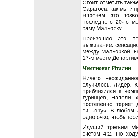
Стоит отметить такж
Сарагоса, как мы и 
Впрочем, это позв
последнего 20-го ме
саму Мальорку.
Произошло это по
выживание, сенсацио
между Мальоркой, н
17-м месте Депортиво
Чемпионат Италии
Ничего неожиданн
случилось. Лидер, Ю
приблизился к чемп
туринцев, Наполи, 
постепенно теряет
синьору». В любом 
одно очко, чтобы юри
Идущий третьим Ми
счетом 4:2. По ход