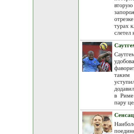
вторую
запоро
отрезк
турах к
слетел 
Саутге
Саутг
удобов
фавори
таким 
уступи
додави
в Риме
пару це
Сенсац
Наибо
поедин