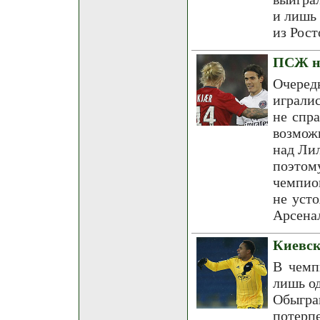
и лишь 
из Рост
ПСЖ не
Очере
играли
не спр
возмож
над Лил
поэтом
чемпио
не уст
Арсена
Киевск
В чемп
лишь од
Обыгра
потерп