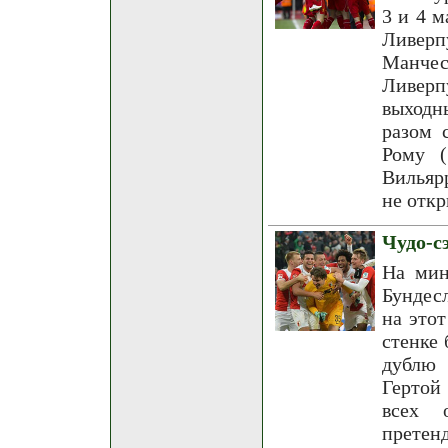
3 и 4 м
Ливер
Манчес
Ливерп
выходн
разом 
Рому (
Вильяр
не откр
Чудо-с
На мин
Бундес
на это
стенке 
дублю 
Гертой
всех 
претенд