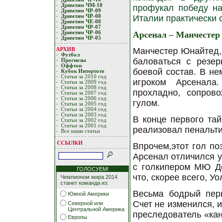
Дримтим ЧМ-10
профукал победу на
Дримтим ЧР-09
Дримтим ЧР-08
Италии практически 
Дримтим ЧЕ-08
Дримтим ЧР-07
Дримтим ЧР-06
Арсенал – Манчестер 
Дримтим ЧР-05
Манчестер Юнайтед,
АРХИВ
Футбол
баловаться с резер
Прогнозы
Оффтоп
боевой состав. В не
Кубoк Интертoтo
Статьи за 2010 год
игроком Арсенала
Статьи за 2009 год
Статьи за 2008 год
прохладно, сопров
Статьи за 2007 год
Статьи за 2006 год
гулом.
Статьи за 2005 год
Статьи за 2004 год
Статьи за 2003 год
В конце первого тай
Статьи за 2002 год
Статьи за 2001 год
реализовал пенальти
Все наши статьи
ССЫЛКИ
Впрочем,этот гол по
Арсенал отличился уж
с голкипером МЮ Де
ГОЛОСУЕМ!
что, скорее всего, У
Чемпионом мира 2014
станет команда из:
Весьма бодрый пер
Южной Америки
Счет не изменился, 
Северной или
Центральной Америка
преследователь «кан
Европы