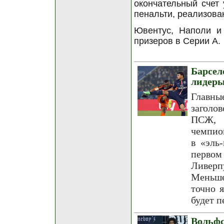
окончательный счет
пенальти, реализова
Ювентус, Наполи и
призеров в Серии А.
Барсе
лидер
Главны
заголо
ПСЖ, 
чемпио
в «эль
перво
Ливерп
Меньше
точно 
будет п
Вольфс