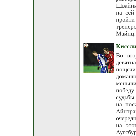
Швайни
на сей
пройт
тренер
Майнц.
Киссли
Во вто
девятн
пощечи
домашн
меньши
победу
судьбы
на пос
Айнтра
очеред
на это
Аугсбу