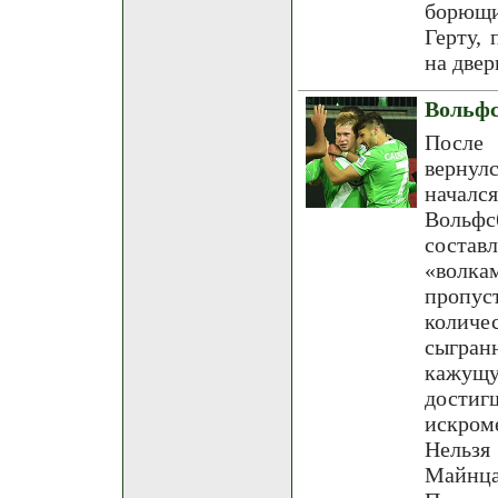
борющи
Герту,
на двер
Вольфс
После 
вернул
началс
Вольфс
состав
«волка
пропус
количес
сыгран
кажущу
дости
искром
Нельзя
Майнца