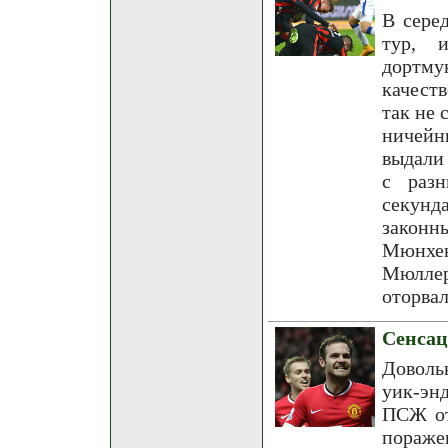
В сере
тур, 
дортму
качест
так не 
ничейн
выдали
с разн
секун
законн
Мюнхен
Мюллер
оторвал
Сенса
Доволь
уик-эн
ПСЖ от
пораже