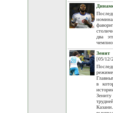
Динамо
Послед
номина
фавори
столич
два эт
чемпион
Зенит
[05/12/
Послед
режиме
Главны
в кото
истори
Зениту
трудне
Казани
выигра