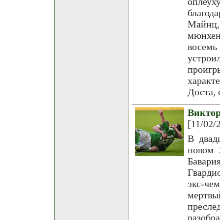
оплеух
благод
Майнц,
мюнхен
восемь
устро
проигр
характ
Доста, 
Викто
[11/02/
В двад
новом 
Бавар
Гварди
экс-че
мертвы
пресле
разобр