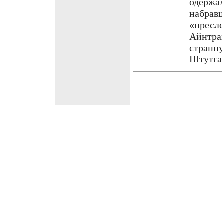
одерж
набр
«пресл
Айнтра
стран
Штутгар