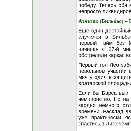
победу. Теперь оба 
непросто ликвидиров
Атлетик (Бильбао) – 
Еще один достойный
случился в Бильба
первый тайм без М
начиная с 27-й ми
обстреляли каркас в
Первый гол Лео заби
невольном участии а
мяч угодил в защитн
вратарской площадки
Если бы Барса выиг
чемпионство. Но на
заодно немного от
времени. Расклад вв
уже практически я
спастись в Лиге чемп