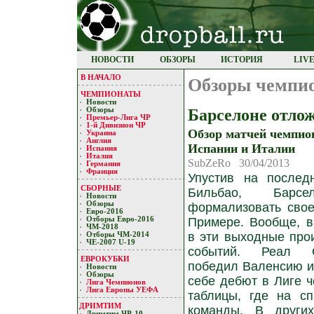
НОВОСТИ
ОБЗОРЫ
ИСТОРИЯ
LIV
В НАЧАЛО
Обзоры чемпи
ЧЕМПИОНАТЫ
Новости
Барселоне отло
Обзоры
Премьер-Лигa ЧР
1-й Дивизион ЧР
Обзор матчей чемпио
Украина
Англия
Испании и Италии
Испания
Италия
SubZeRo 30/04/2013
Германия
Франция
Упустив на послед
СБОРНЫЕ
Бильбао, Барс
Новости
Обзоры
формализовать свое
Евро-2016
Отборы Евро-2016
Примере. Вообще, в
ЧМ-2018
в эти выходные про
Отборы ЧМ-2014
ЧЕ-2007 U-19
событий. Реал С
ЕВРОКУБКИ
победил Валенсию и
Новости
Обзоры
себе дебют в Лиге ч
Лигa Чемпиoнoв
Лига Европы УЕФA
таблицы, где на с
ДРИМТИМ
команды. В други
Дримтим ЧР-10