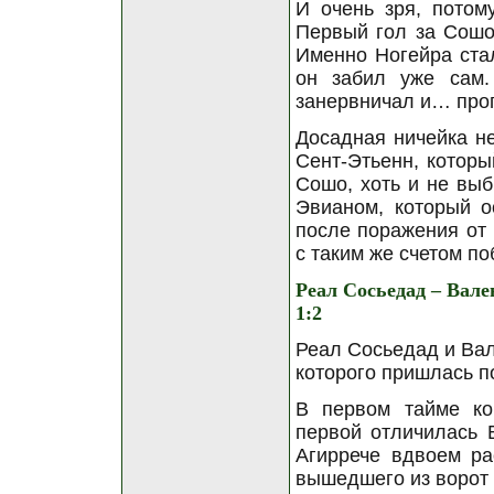
И очень зря, потом
Первый гол за Сошо
Именно Ногейра стал
он забил уже сам.
занервничал и… проп
Досадная ничейка н
Сент-Этьенн, которы
Сошо, хоть и не выб
Эвианом, который о
после поражения от
с таким же счетом по
Реал Сосьедад – Вале
1:2
Реал Сосьедад и Вал
которого пришлась п
В первом тайме ко
первой отличилась В
Агиррече вдвоем ра
вышедшего из ворот 