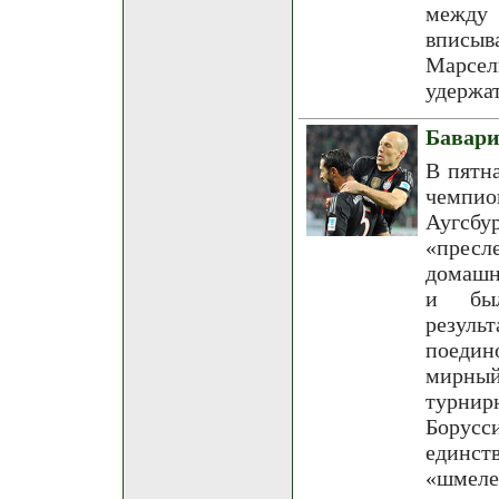
между 
вписы
Марсе
удержат
Бавари
В пятн
чемпио
Аугсбу
«пресл
домашн
и был
резул
поедин
мирный
турнирн
Борусси
единст
«шмеле