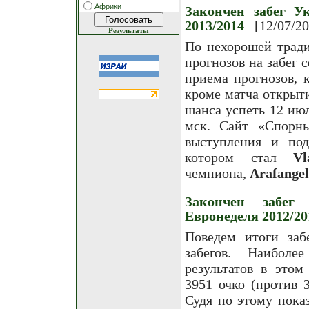
Африки
Закончен забег Ук
2013/2014
[12/07/2
Результаты
По нехорошей трад
прогнозов на забег 
приема прогнозов, 
кроме матча открыти
шанса успеть 12 июл
мск. Сайт «Спорн
выступления и под
котором стал
Vl
чемпиона,
Arafangel
Закончен забег 
Евронеделя 2012/20
Поведем итоги заб
забегов. Наиболе
результатов в этом
3951 очко (против 3
Судя по этому показ