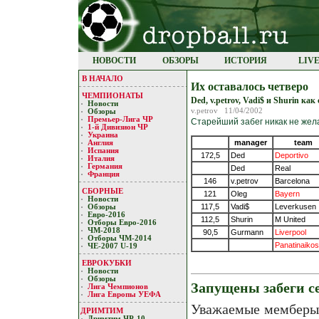
НОВОСТИ
ОБЗОРЫ
ИСТОРИЯ
LIV
В НАЧАЛО
Их оставалось четверо
ЧЕМПИОНАТЫ
Ded, v.petrov, Vadi$ и Shurin ка
Новости
v.petrov 11/04/2002
Обзоры
Премьер-Лигa ЧР
Старейший забег никак не жел
1-й Дивизион ЧР
Украина
manager
team
Англия
Испания
172,5
Ded
Deportivo
Италия
Германия
Ded
Real
Франция
146
v.petrov
Barcelona
СБОРНЫЕ
121
Oleg
Bayern
Новости
117,5
Vadi$
Leverkusen
Обзоры
Евро-2016
112,5
Shurin
M United
Отборы Евро-2016
ЧМ-2018
90,5
Gurmann
Liverpool
Отборы ЧМ-2014
Panatinaikos
ЧЕ-2007 U-19
ЕВРОКУБКИ
Новости
Обзоры
Запущены забеги се
Лигa Чемпиoнoв
Лига Европы УЕФA
Уважаемые мемберы!
ДРИМТИМ
Дримтим ЧР-10