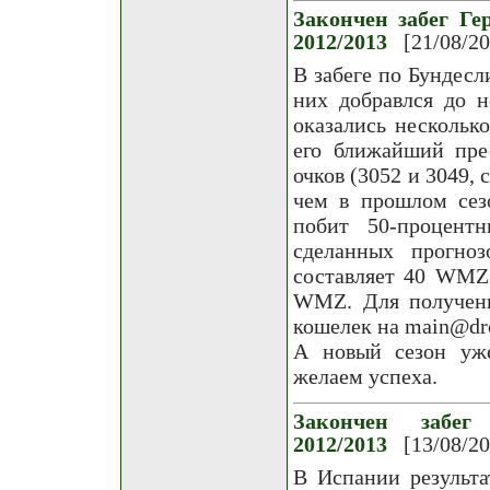
Закончен забег Ге
2012/2013
[21/08/2
В забеге по Бундесл
них добравлся до н
оказались несколько
его ближайший пре
очков (3052 и 3049, 
чем в прошлом сез
побит 50-процент
сделанных прогно
составляет 40 WMZ
WMZ. Для получени
кошелек на main@drop
А новый сезон уже
желаем успеха.
Закончен забег
2012/2013
[13/08/2
В Испании результа