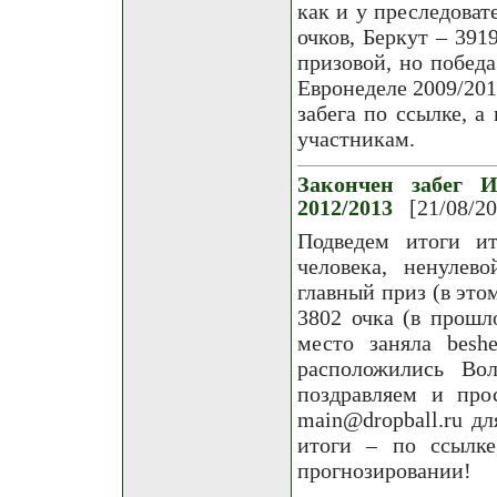
как и у преследова
очков, Беркут – 391
призовой, но победа
Евронеделе 2009/201
забега по ссылке, а
участникам.
Закончен забег И
2012/2013
[21/08/2
Подведем итоги ит
человека, ненулев
главный приз (в это
3802 очка (в прошл
место заняла besh
расположились Вол
поздравляем и пр
main@dropball.ru д
итоги – по ссылке
прогнозировании!