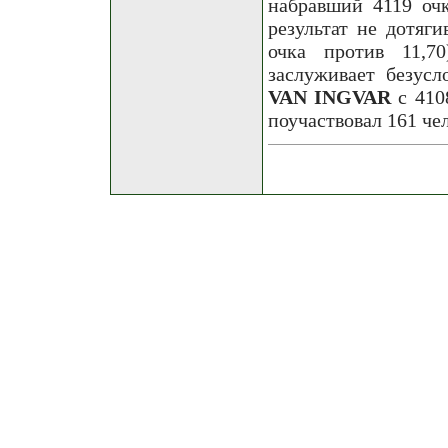
набравший 4119 очк
результат не дотяги
очка против 11,7
заслуживает безус
VAN INGVAR
с 410
поучаствовал 161 че