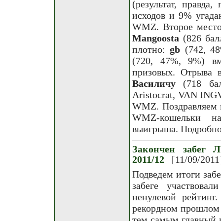
(результат, правда
исходов и 9% угада
WMZ. Второе место 
Mangoostа
(826 бал
плотно:
gb
(742, 4
(720, 47%, 9%) в
призовых. Отрыва в
Василичу
(718 бал
Aristocrat, VAN I
WMZ. Поздравляем п
WMZ-кошельки на 
выигрыша. Подробнос
Закончен забег Л
2011/12
[11/09/2011
Подведем итоги забе
забеге участвовал
ненулевой рейтинг
рекордном прошлом 
тем самым главный 