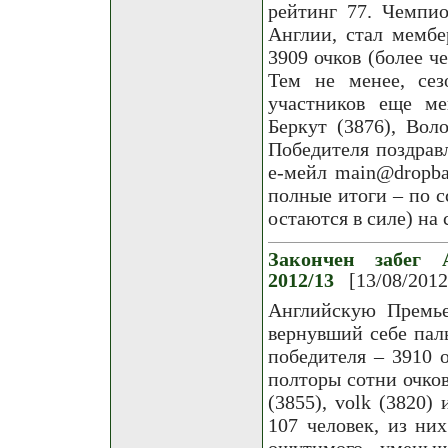
рейтинг 77. Чемпи
Англии, стал мемб
3909 очков (более ч
Тем не менее, сез
участников еще ме
Беркут (3876), Воло
Победителя поздрав
е-мейл main@dropba
полные итоги – по с
остаются в силе) на 
Закончен забег 
2012/13
[13/08/2012
Английскую Премье
вернувший себе паль
победителя – 3910 
полторы сотни очков
(3855), volk (3820) 
107 человек, из ни
ощутимого уменьш