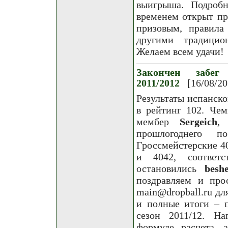
выигрыша. Подроб
временем открыт пр
призовым, правила
другими традицио
Желаем всем удачи!
Закончен забег
2011/2012
[16/08/20
Результаты испанско
в рейтинг 102. Че
мембер
Sergeich
,
прошлогоднего п
Гроссмейстерские 4
и 4042, соответс
остановились
besh
поздравляем и пр
main@dropball.ru д
и полные итоги – п
сезон 2011/12. Н
формуле расчета, 