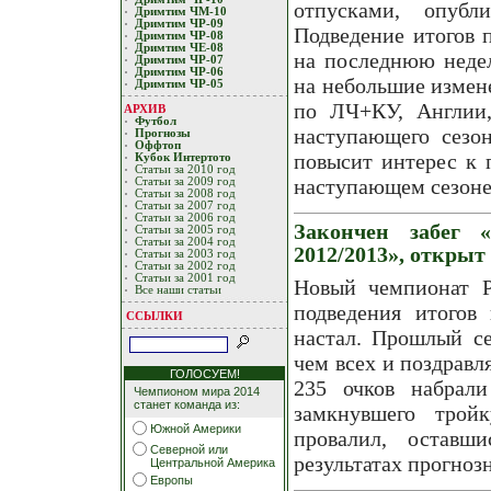
отпусками, опубл
Дримтим ЧМ-10
Дримтим ЧР-09
Подведение итогов 
Дримтим ЧР-08
Дримтим ЧЕ-08
на последнюю недел
Дримтим ЧР-07
Дримтим ЧР-06
на небольшие измене
Дримтим ЧР-05
по ЛЧ+КУ, Англии,
АРХИВ
Футбол
наступающего сезон
Прогнозы
Оффтоп
повысит интерес к 
Кубoк Интертoтo
Статьи за 2010 год
наступающем сезоне
Статьи за 2009 год
Статьи за 2008 год
Статьи за 2007 год
Статьи за 2006 год
Закончен забег 
Статьи за 2005 год
Статьи за 2004 год
2012/2013», открыт
Статьи за 2003 год
Статьи за 2002 год
Статьи за 2001 год
Новый чемпионат Р
Все наши статьи
подведения итогов
ССЫЛКИ
настал. Прошлый се
чем всех и поздравл
ГОЛОСУЕМ!
235 очков набра
Чемпионом мира 2014
станет команда из:
замкнувшего тро
Южной Америки
провалил, оставш
Северной или
результатах прогноз
Центральной Америка
Европы