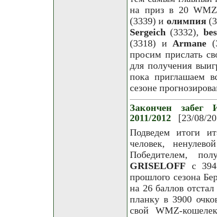
на приз в 20 WMZ
(3339) и
олимпия
(3
Sergeich
(3332),
be
(3318) и
Armane
(3
просим прислать св
для получения выиг
пока приглашаем в
сезоне прогнозирова
Закончен забег И
2011/2012
[23/08/20
Подведем итоги ит
человек, ненулев
Победителем, по
GRISELOFF
с 3947
прошлого сезона Бер
на 26 баллов отстал
планку в 3900 очко
свой WMZ-кошелек 