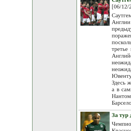
[06/12/
Саутге
Англи
предыд
пораже
поскол
третье
Англий
неожи
неожид
Ювенту
Здесь 
а в са
Нантом
Барсел
За тур
Чемпи
Красно