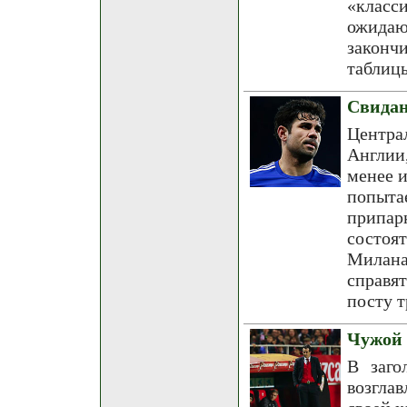
«клас
ожида
закон
таблиц
Свидан
Центра
Англии
менее и
попыт
припар
состоя
Милана
справят
посту т
Чужой 
В заго
возгла