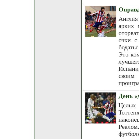
Оправд
Англия
ярких 
оторва
очки с
бодать
Это ко
лучшег
Испани
своим 
проигр
День «
Целых
Тоттен
наконе
Реалом
футбол