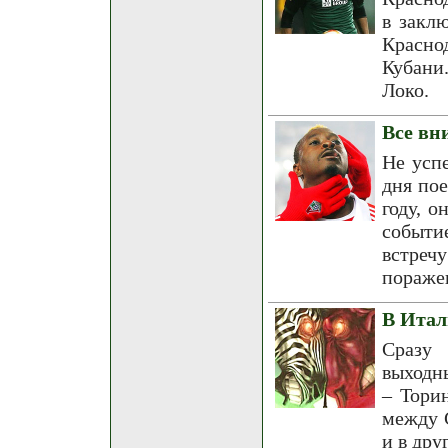
в закл
Краснод
Кубани
Локо.
Все вн
Не успе
дня по
году, о
событи
встреч
пораже
В Итал
Сразу 
выходн
– Тори
между 
и в дру