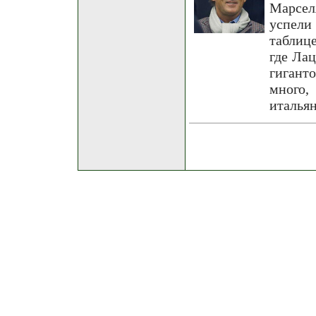
Марсел
успели
таблиц
где Ла
гигант
много,
италья