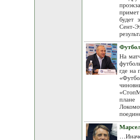
проэкз
примет
будет 
Сент
результ
Футбол
На мат
футбол
где на 
«Футбо
чиновн
«СтопМ
плане 
Локомо
поедино
Марсел
…Иначе