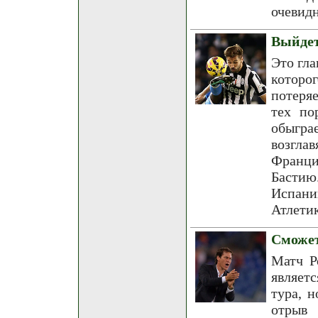
очевидн
Выйдет
Это гла
которо
потеряе
тех по
обыгра
возгла
Франци
Бастию
Испан
Атлетик
Сможет
Матч Р
являет
тура, н
отрыв 