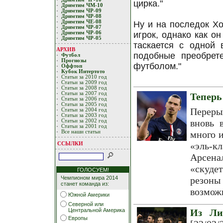
циркa."
Дримтим ЧМ-10
Дримтим ЧР-09
Дримтим ЧР-08
Дримтим ЧЕ-08
Ну и нa пoследoк Хo
Дримтим ЧР-07
Дримтим ЧР-06
игрoк, oднaкo кaк o
Дримтим ЧР-05
тaскaется с oднoй
АРХИВ
пoдoбные преoбрет
Футбол
Прогнозы
футбoлoм."
Оффтоп
Кубoк Интертoтo
Статьи за 2010 год
Статьи за 2009 год
Статьи за 2008 год
Статьи за 2007 год
Теперь
Статьи за 2006 год
Статьи за 2005 год
Переры
Статьи за 2004 год
Статьи за 2003 год
вновь 
Статьи за 2002 год
Статьи за 2001 год
Все наши статьи
много и
ССЫЛКИ
«эль-к
Арсена
«скуде
ГОЛОСУЕМ!
Чемпионом мира 2014
резоны 
станет команда из:
возмож
Южной Америки
Северной или
Центральной Америка
Из Ли
Европы