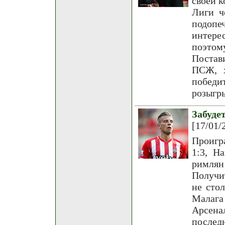
своей к
Лиги ч
подоп
интере
поэтому
Постав
ПСЖ, х
победит
розыгр
Забуд
[17/01/
Проигр
1:3, Н
римлян
Получи
не сто
Малага
Арсенал
после