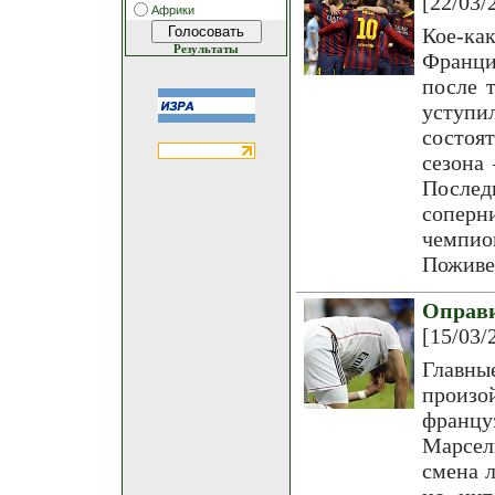
[22/03/
Африки
Кое-к
Результаты
Франци
после 
уступ
состоят
сезона 
Послед
соперн
чемпио
Поживе
Оправи
[15/03/
Главны
произо
францу
Марсел
смена л