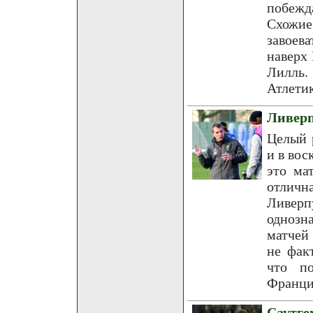
побежд
Схожие
завоева
наверх
Лилль.
Атлетик
Ливерп
Целый 
и в вос
это ма
отлич
Ливерп
однозн
матчей
не фак
что по
Франци
Саутг