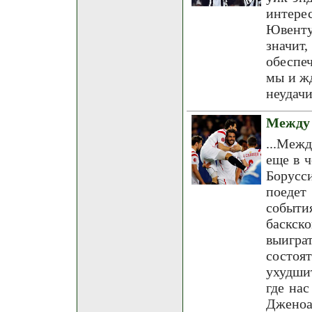
интерес
Ювенту
значит
обеспе
мы и ж
неудачи
Между 
...Межд
еще в 
Борусс
поедет
событи
баскск
выигра
состоя
ухудши
где на
Дженоа