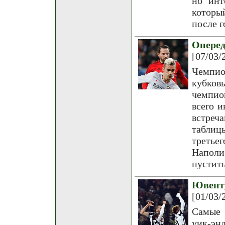
но инт
которы
после 
Опере
[07/03/
Чемпи
кубков
чемпио
всего 
встреч
таблиц
третье
Наполи
пустить
Ювент
[01/03/
Самые 
уик-э