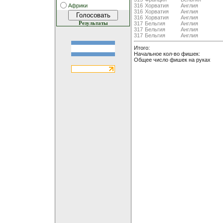
316
Хорватия
Англия
Африки
316
Хорватия
Англия
316
Хорватия
Англия
317
Бельгия
Англия
Результаты
317
Бельгия
Англия
317
Бельгия
Англия
Итого:
Начальное кол-во фишек:
Общее число фишек на руках