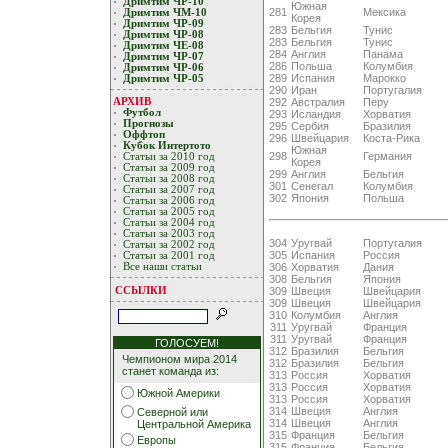
Дримтим ЧР-10
Южная
281
Мексика
Дримтим ЧМ-10
Корея
Дримтим ЧР-09
283
Бельгия
Тунис
Дримтим ЧР-08
283
Бельгия
Тунис
Дримтим ЧЕ-08
284
Англия
Панама
Дримтим ЧР-07
286
Польша
Колумбия
Дримтим ЧР-06
289
Испания
Марокко
Дримтим ЧР-05
290
Иран
Португалия
292
Австралия
Перу
АРХИВ
Футбол
293
Исландия
Хорватия
Прогнозы
295
Сербия
Бразилия
Оффтоп
296
Швейцария
Коста-Рика
Кубoк Интертoтo
Южная
298
Германия
Статьи за 2010 год
Корея
Статьи за 2009 год
299
Англия
Бельгия
Статьи за 2008 год
301
Сенегал
Колумбия
Статьи за 2007 год
302
Япония
Польша
Статьи за 2006 год
Статьи за 2005 год
Статьи за 2004 год
Статьи за 2003 год
304
Уругвай
Португалия
Статьи за 2002 год
305
Испания
Россия
Статьи за 2001 год
306
Хорватия
Дания
Все наши статьи
308
Бельгия
Япония
ССЫЛКИ
309
Швеция
Швейцария
309
Швеция
Швейцария
310
Колумбия
Англия
311
Уругвай
Франция
311
Уругвай
Франция
ГОЛОСУЕМ!
312
Бразилия
Бельгия
Чемпионом мира 2014
312
Бразилия
Бельгия
станет команда из:
313
Россия
Хорватия
313
Россия
Хорватия
Южной Америки
313
Россия
Хорватия
314
Швеция
Англия
Северной или
314
Швеция
Англия
Центральной Америка
315
Франция
Бельгия
Европы
315
Франция
Бельгия