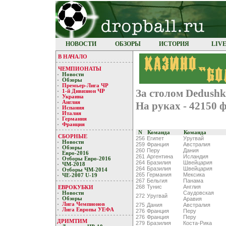
НОВОСТИ
ОБЗОРЫ
ИСТОРИЯ
LIV
В НАЧАЛО
ЧЕМПИОНАТЫ
Новости
Обзоры
Премьер-Лигa ЧР
За столом Dedush
1-й Дивизион ЧР
Украина
Англия
На руках - 42150
Испания
Италия
Германия
Франция
N
Команда
Команда
СБОРНЫЕ
256
Египет
Уругвай
Новости
259
Франция
Австралия
Обзоры
260
Перу
Дания
Евро-2016
261
Аргентина
Исландия
Отборы Евро-2016
264
Бразилия
Швейцария
ЧМ-2018
264
Бразилия
Швейцария
Отборы ЧМ-2014
265
Германия
Мексика
ЧЕ-2007 U-19
267
Бельгия
Панама
268
Тунис
Англия
ЕВРОКУБКИ
Саудовская
Новости
272
Уругвай
Аравия
Обзоры
Лигa Чемпиoнoв
275
Дания
Австралия
Лига Европы УЕФA
276
Франция
Перу
276
Франция
Перу
ДРИМТИМ
279
Бразилия
Коста-Рика